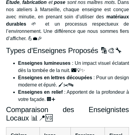
Étude
,
fabrication
et
pose
sont nos maîtres mots
. Dans
nos ateliers à Marseille, chaque enseigne est conçue
avec minutie, en prenant soin d’utiliser des
matériaux
durables
🌱 et un processus respectueux de
l’environnement. Une différence que nous sommes fiers
d’afficher. 💪💼🎉
Types d’Enseignes Proposés 🔡🎨🔧
Enseignes lumineuses
: Un impact visuel éclatant
dès la tombée de la nuit. 🌃💡✨
Enseignes en lettres découpées
: Pour un design
moderne et épuré. 🖌️✂️🔤
Enseignes en relief
: Apportent de la profondeur à
votre façade. 🏢➕
Comparaison des Enseignistes
Locaux 📊📍🆚