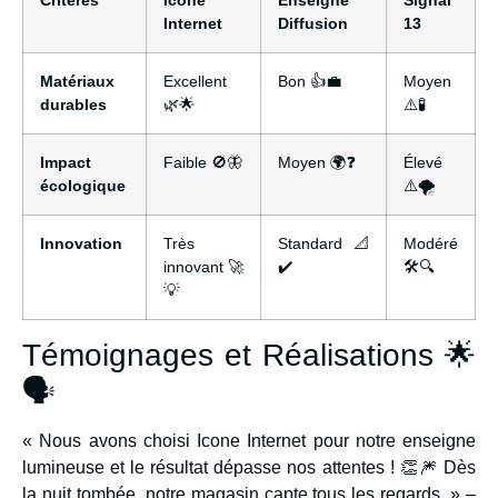
Critères
Icone
Enseigne
Signal
Internet
Diffusion
13
Matériaux
Excellent
Bon 👍💼
Moyen
durables
🌿🌟
⚠️🧪
Impact
Faible 🚫🦋
Moyen 🌍❓
Élevé
écologique
⚠️🌪️
Innovation
Très
Standard 📐
Modéré
innovant 🚀
✔️
🛠️🔍
💡
Témoignages et Réalisations 🌟
🗣️
« Nous avons choisi Icone Internet pour notre enseigne
lumineuse et le résultat dépasse nos attentes ! 👏🎆 Dès
la nuit tombée, notre magasin capte tous les regards. » –