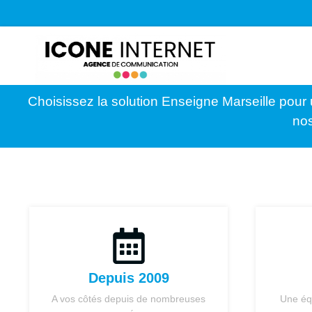
Choisissez la solution Enseigne Marseille pour 
nos
Depuis 2009
A vos côtés depuis de nombreuses
Une éq