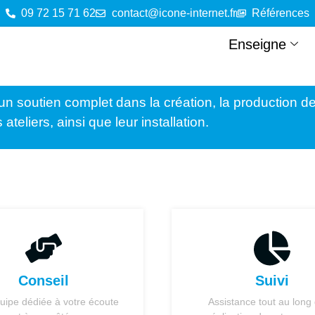
09 72 15 71 62
contact@icone-internet.fr
Références
Enseigne
un soutien complet dans la création, la production 
 ateliers, ainsi que leur installation.
Conseil
Suivi
uipe dédiée à votre écoute
Assistance tout au long 