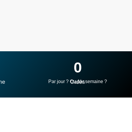
0
ne
Cafés
Par jour ? Ou par semaine ?