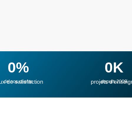
0
%
0
K
ux de satisfaction
projets d'enseig
de nos clients
depuis 2009