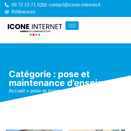
09 72 15 71 62
contact@icone-internet.fr
Références
Catégorie : pose et
maintenance d’enseignes
Accueil
»
pose et maintenance d'enseignes