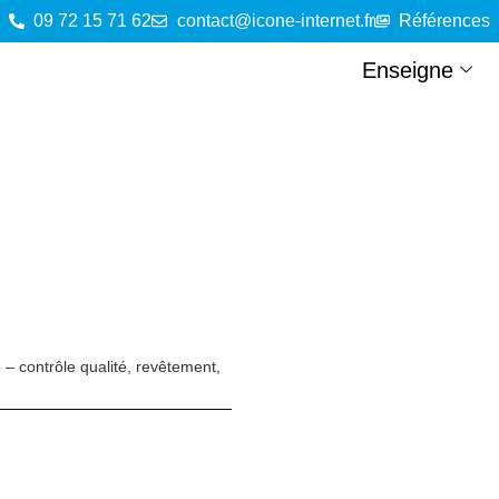
09 72 15 71 62
contact@icone-internet.fr
Références
Enseigne
 – contrôle qualité, revêtement,