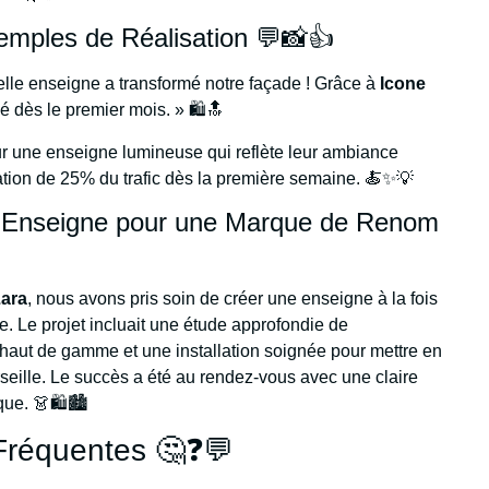
emples de Réalisation 💬📸👍
lle enseigne a transformé notre façade ! Grâce à
Icone
é dès le premier mois. » 🛍️🔝
ur une enseigne lumineuse qui reflète leur ambiance
tion de 25% du trafic dès la première semaine. 🍝✨💡
e Enseigne pour une Marque de Renom
ara
, nous avons pris soin de créer une enseigne à la fois
ue. Le projet incluait une étude approfondie de
x haut de gamme et une installation soignée pour mettre en
seille. Le succès a été au rendez-vous avec une claire
ue. 👗🛍️🏙️
Fréquentes 🤔❓💬