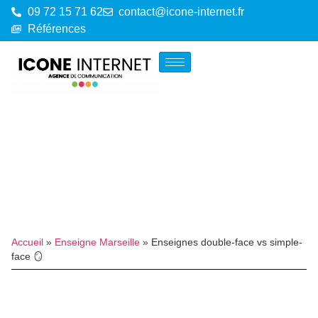
09 72 15 71 62
contact@icone-internet.fr
Références
Accueil
»
Enseigne Marseille
»
Enseignes double-face vs simple-
face 🪞