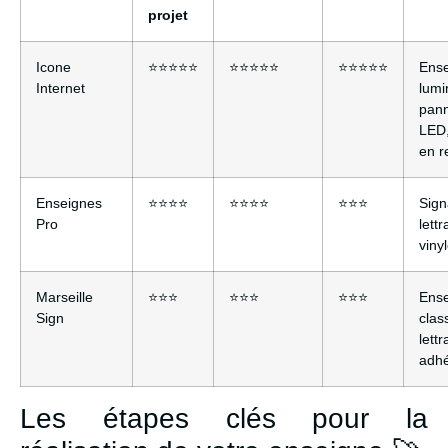
projet
Icone
⭐⭐⭐⭐⭐
⭐⭐⭐⭐⭐
⭐⭐⭐⭐⭐
Ens
Internet
lumi
pan
LED,
en re
Enseignes
⭐⭐⭐⭐
⭐⭐⭐⭐
⭐⭐⭐
Sign
Pro
lett
viny
Marseille
⭐⭐⭐
⭐⭐⭐
⭐⭐⭐
Ens
Sign
clas
lett
adhé
Les étapes clés pour la