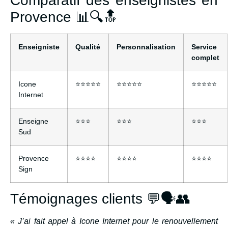
Comparatif des enseignistes en
Provence 📊🔍🔝
Enseigniste
Qualité
Personnalisation
Service
complet
Icone
⭐⭐⭐⭐⭐
⭐⭐⭐⭐⭐
⭐⭐⭐⭐⭐
Internet
Enseigne
⭐⭐⭐
⭐⭐⭐
⭐⭐⭐
Sud
Provence
⭐⭐⭐⭐
⭐⭐⭐⭐
⭐⭐⭐⭐
Sign
Témoignages clients 💬🗣️👥
« J’ai fait appel à Icone Internet pour le renouvellement