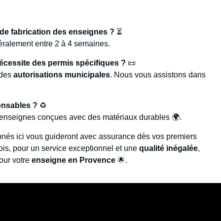
de fabrication des enseignes ?
⏳
éralement entre 2 à 4 semaines.
nécessite des permis spécifiques ?
📜
 des
autorisations municipales
. Nous vous assistons dans
onsables ?
♻️
nseignes conçues avec des matériaux durables 🌍.
onnés ici vous guideront avec assurance dès vos premiers
fois, pour un service exceptionnel et une
qualité inégalée
,
pour votre
enseigne en Provence
🌟.