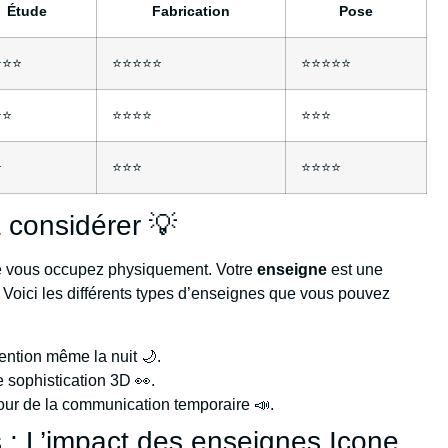
Étude
Fabrication
Pose
⭐⭐⭐
⭐⭐⭐⭐⭐
⭐⭐⭐⭐⭐
⭐⭐
⭐⭐⭐⭐
⭐⭐⭐
⭐
⭐⭐⭐
⭐⭐⭐⭐
 considérer 💡
que vous occupez physiquement. Votre
enseigne
est une
. Voici les différents types d’enseignes que vous pouvez
tention même la nuit 🌙.
 sophistication 3D 👀.
our de la communication temporaire 📣.
 : L’impact des enseignes Icone