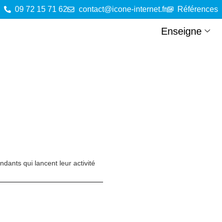
09 72 15 71 62
contact@icone-internet.fr
Références
Enseigne
ants qui lancent leur activité