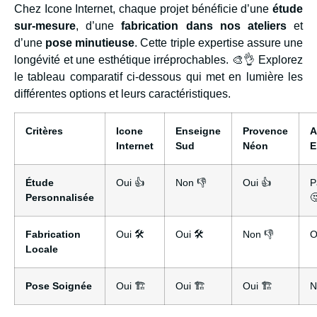
Chez Icone Internet, chaque projet bénéficie d’une
étude
sur-mesure
, d’une
fabrication dans nos ateliers
et
d’une
pose minutieuse
. Cette triple expertise assure une
longévité et une esthétique irréprochables. 🎨👌 Explorez
le tableau comparatif ci-dessous qui met en lumière les
différentes options et leurs caractéristiques.
Critères
Icone
Enseigne
Provence
A
Internet
Sud
Néon
E
Étude
Oui 👍
Non 👎
Oui 👍
P
Personnalisée

Fabrication
Oui 🛠️
Oui 🛠️
Non 👎
O
Locale
Pose Soignée
Oui 🏗️
Oui 🏗️
Oui 🏗️
N