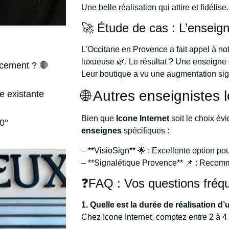
Une belle réalisation qui attire et fidéli
🚀 Étude de cas : L’enseig
L’Occitane en Provence a fait appel à not
luxueuse 🌿. Le résultat ? Une enseigne
ncement ? 🛑
Leur boutique a vu une augmentation signi
🌐 Autres enseignistes 
e existante
Bien que
Icone Internet
soit le choix évi
60°
enseignes
spécifiques :
– **VisioSign** 🌟 : Excellente option p
– **Signalétique Provence** 📌 : Recom
❓FAQ : Vos questions fréq
1. Quelle est la durée de réalisation d
Chez Icone Internet, comptez entre 2 à 4