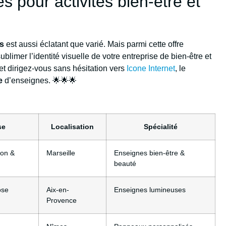
 pour activités bien-être et
es
est aussi éclatant que varié. Mais parmi cette offre
sublimer l’identité visuelle de votre entreprise de bien-être et
t dirigez-vous sans hésitation vers
Icone Internet
, le
e
d’enseignes. 🌟🌟🌟
se
Localisation
Spécialité
ion &
Marseille
Enseignes bien-être &
beauté
ose
Aix-en-
Enseignes lumineuses
Provence