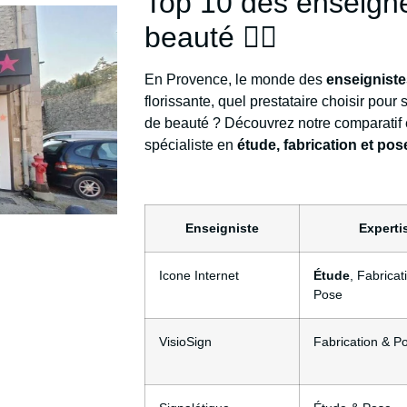
Top 10 des enseignes
beauté 💆‍♀️
En Provence, le monde des
enseignist
florissante, quel prestataire choisir pour 
de beauté ? Découvrez notre comparatif e
spécialiste en
étude, fabrication et pos
Enseigniste
Experti
Icone Internet
Étude
, Fabricat
Pose
VisioSign
Fabrication & P