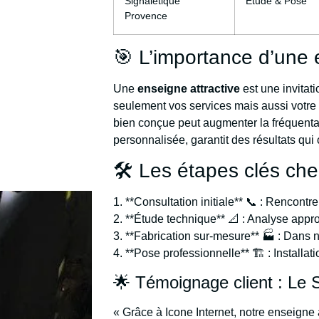
Signalétique
Étude & Pose
Provence
🎯 L’importance d’une
Une
enseigne attractive
est une invitati
seulement vos services mais aussi votr
bien conçue peut augmenter la fréquentat
personnalisée, garantit des résultats qui 
🛠️ Les étapes clés che
1. **Consultation initiale** 📞 : Rencont
2. **Étude technique** 📐 : Analyse app
3. **Fabrication sur-mesure** 🏭 : Dans n
4. **Pose professionnelle** 🏗️ : Installati
🌟 Témoignage client : Le
« Grâce à Icone Internet, notre enseigne a