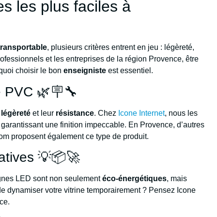
 les plus faciles à
transportable
, plusieurs critères entrent en jeu : légèreté,
s professionnels et les entreprises de la région Provence, être
rquoi choisir le bon
enseigniste
est essentiel.
e PVC 🌿🪧🔧
r
légèreté
et leur
résistance
. Chez
Icone Internet
, nous les
 garantissant une finition impeccable. En Provence, d’autres
m proposent également ce type de produit.
atives 💡📦🚀
seignes LED sont non seulement
éco-énergétiques
, mais
 de dynamiser votre vitrine temporairement ? Pensez Icone
ace.