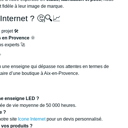
et fidèle à leur image de marque.
Internet ? 🤔🔍📈
projet 🛠️
rs en Provence
🌞
os experts 🚀
✨
u une enseigne qui dépasse nos attentes en termes de
riétaire d’une boutique à Aix-en-Provence.
’une enseigne LED ?
rée de vie moyenne de 50 000 heures.
e ?
otre site
Icone Internet
pour un devis personnalisé.
r vos produits ?