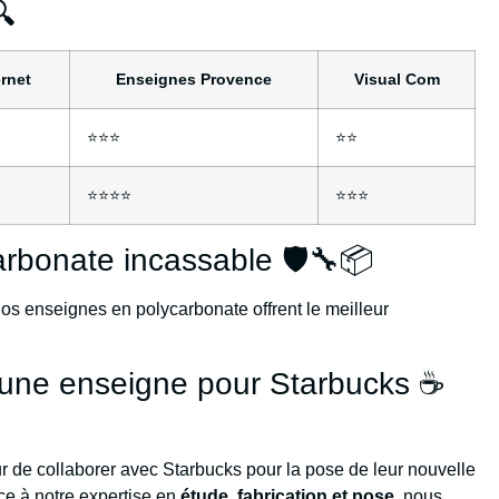
🔍
ernet
Enseignes Provence
Visual Com
⭐⭐⭐
⭐⭐
⭐⭐⭐⭐
⭐⭐⭐
rbonate incassable 🛡️🔧📦
nos enseignes en polycarbonate offrent le meilleur
’une enseigne pour Starbucks ☕️
r de collaborer avec Starbucks pour la pose de leur nouvelle
ce à notre expertise en
étude, fabrication et pose
, nous