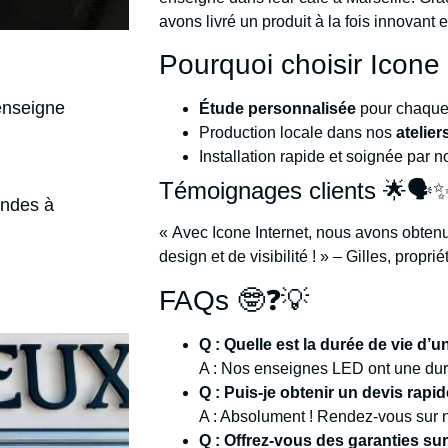
avons livré un produit à la fois innovant 
Pourquoi choisir Icone 
enseigne
Étude personnalisée
pour chaque 
Production locale dans nos
atelie
Installation rapide et soignée par n
Témoignages clients 🌟🗣️
ondes à
« Avec Icone Internet, nous avons obten
design et de visibilité ! » – Gilles, prop
FAQs 🤓❓💡
Q : Quelle est la durée de vie d
A : Nos enseignes LED ont une du
Q : Puis-je obtenir un devis rapid
A : Absolument ! Rendez-vous sur n
Q : Offrez-vous des garanties su