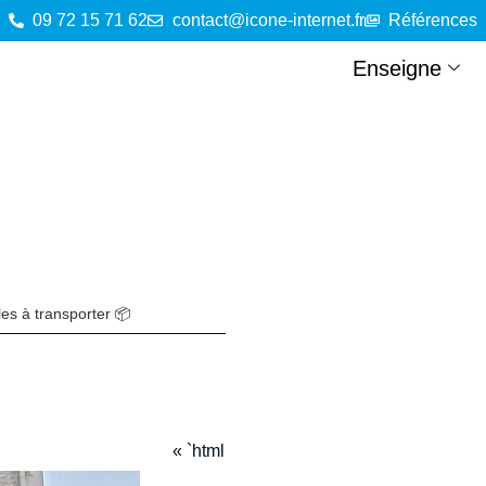
09 72 15 71 62
contact@icone-internet.fr
Références
Enseigne
les à transporter 📦
« `html