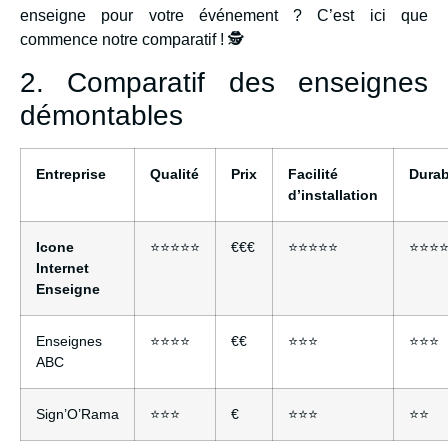
enseigne pour votre événement ? C’est ici que
commence notre comparatif ! 🕵️
2. Comparatif des enseignes
démontables
Entreprise
Qualité
Prix
Facilité
Durab
d’installation
Icone
⭐⭐⭐⭐⭐
€€€
⭐⭐⭐⭐⭐
⭐⭐⭐
Internet
Enseigne
Enseignes
⭐⭐⭐⭐
€€
⭐⭐⭐
⭐⭐⭐
ABC
Sign’O’Rama
⭐⭐⭐
€
⭐⭐⭐
⭐⭐