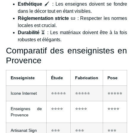
Esthétique
🖌️ : Les enseignes doivent se fondre
dans le décor tout en étant visibles.
Règlementation stricte
📜 : Respecter les normes
locales est crucial.
Durabilité
⏳ : Les matériaux doivent être à la fois
robustes et élégants.
Comparatif des enseignistes en
Provence
Enseigniste
Étude
Fabrication
Pose
Icone Internet
⭐️⭐️⭐️⭐️⭐️
⭐️⭐️⭐️⭐️⭐️
⭐️⭐️⭐️⭐️⭐️
Enseignes de
⭐️⭐️⭐️⭐️
⭐️⭐️⭐️⭐️
⭐️⭐️⭐️⭐️
Provence
Artisanat Sign
⭐️⭐️⭐️
⭐️⭐️⭐️
⭐️⭐️⭐️