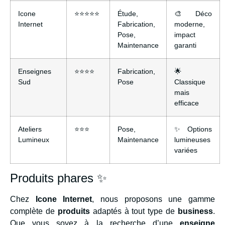
Icone
⭐⭐⭐⭐⭐
Étude,
🎨 Déco
Internet
Fabrication,
moderne,
Pose,
impact
Maintenance
garanti
Enseignes
⭐⭐⭐⭐
Fabrication,
🌟
Sud
Pose
Classique
mais
efficace
Ateliers
⭐⭐⭐
Pose,
✨ Options
Lumineux
Maintenance
lumineuses
variées
Produits phares ✨
Chez
Icone Internet
, nous proposons une gamme
complète de
produits
adaptés à tout type de
business
.
Que vous soyez à la recherche d’une
enseigne