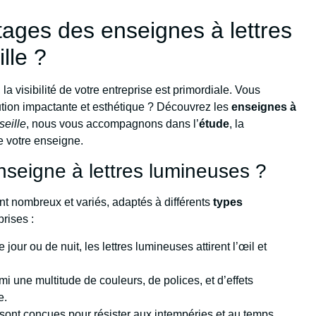
tages des enseignes à lettres
lle ?
 la visibilité de votre entreprise est primordiale. Vous
tion impactante et esthétique ? Découvrez les
enseignes à
eille
, nous vous accompagnons dans l’
étude
, la
 votre enseigne.
nseigne à lettres lumineuses ?
t nombreux et variés, adaptés à différents
types
rises :
 jour ou de nuit, les lettres lumineuses attirent l’œil et
i une multitude de couleurs, de polices, et d’effets
e.
 sont conçues pour résister aux intempéries et au temps,