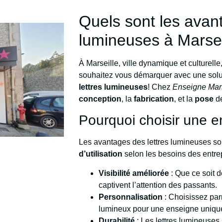
Quels sont les avan
lumineuses à Marsei
À Marseille, ville dynamique et culturelle,
souhaitez vous démarquer avec une solu
lettres lumineuses
! Chez
Enseigne Mars
conception
, la
fabrication
, et la
pose
de
Pourquoi choisir une e
Les avantages des lettres lumineuses son
d’utilisation
selon les besoins des entrep
Visibilité améliorée
: Que ce soit de
captivent l’attention des passants.
Personnalisation
: Choisissez parm
lumineux pour une enseigne uniqu
Durabilité
: Les lettres lumineuses