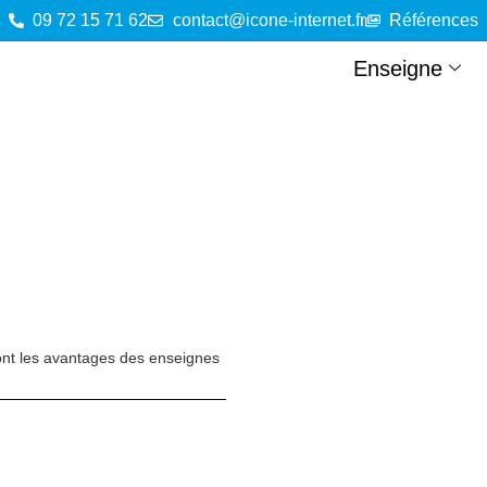
09 72 15 71 62
contact@icone-internet.fr
Références
Enseigne
nt les avantages des enseignes