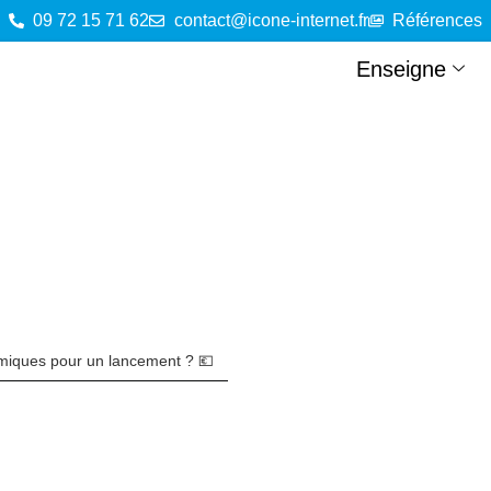
09 72 15 71 62
contact@icone-internet.fr
Références
Enseigne
omiques pour un lancement ? 💶