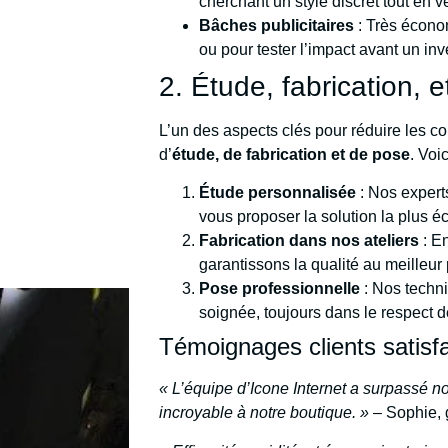
cherchant un style discret tout en ve
Bâches publicitaires
: Très écono
ou pour tester l’impact avant un i
2. Étude, fabrication, 
L’un des aspects clés pour réduire les c
d’
étude, de fabrication et de pose
. Vo
Étude personnalisée
: Nos expert
vous proposer la solution la plus é
Fabrication dans nos ateliers
: En
garantissons la qualité au meilleur p
Pose professionnelle
: Nos techni
soignée, toujours dans le respect 
Témoignages clients satisfa
« L’équipe d’Icone Internet a surpassé no
incroyable à notre boutique. »
– Sophie, 