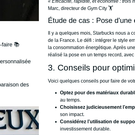
« Efficacité, rapidité, et économie : troi
Marc, directeur de Gym City 🏋️
Étude de cas : Pose d’une
Il y a quelques mois, Starbucks nous a c
de la France. Le défi : intégrer le style
-faire 📚
la consommation énergétique. Après une 
réalisé la pose en un temps record, avec 
personnalisée
3. Conseils pour optim
Voici quelques conseils pour faire de vo
araison des
Optez pour des matériaux durab
au temps.
Choisissez judicieusement l’em
son impact.
Considérez l’utilisation de supp
investissement durable.