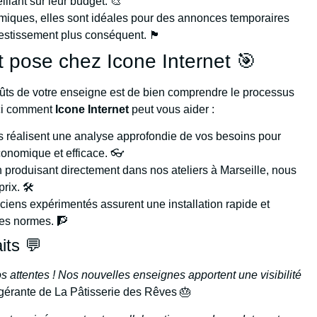
illant sur leur budget. 🎨
miques, elles sont idéales pour des annonces temporaires
nvestissement plus conséquent. 🏴
et pose chez Icone Internet 🎯
oûts de votre enseigne est de bien comprendre le processus
ici comment
Icone Internet
peut vous aider :
s réalisent une analyse approfondie de vos besoins pour
conomique et efficace. 👓
 produisant directement dans nos ateliers à Marseille, nous
rix. 🛠️
ciens expérimentés assurent une installation rapide et
des normes. 🧗
its 💬
s attentes ! Nos nouvelles enseignes apportent une visibilité
gérante de La Pâtisserie des Rêves 🎂