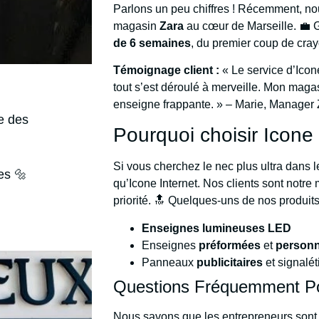
Parlons un peu chiffres ! Récemment, no
magasin
Zara
au cœur de Marseille. 💼 
de 6 semaines
, du premier coup de crayo
Témoignage client :
« Le service d’Icone
tout s’est déroulé à merveille. Mon magas
enseigne frappante. » – Marie, Manager Z
e des
Pourquoi choisir Icone
Si vous cherchez le nec plus ultra dans l
es 🔩
qu’Icone Internet. Nos clients sont notre m
priorité. 🔝 Quelques-uns de nos produi
Enseignes lumineuses LED
Enseignes
préformées
et
personn
Panneaux
publicitaires
et signalé
Questions Fréquemment Pos
Nous savons que les entrepreneurs sont 