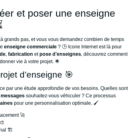
réer et poser une enseigne
⏳
he à grands pas, et vous vous demandez combien de temps
tre
enseigne commerciale
? 🕒 Icone Internet est là pour
ude
,
fabrication
et
pose d’enseignes
, découvrez comment
donner vie à votre projet. 🌟
projet d’enseigne 🎯
ce par une étude approfondie de vos besoins. Quelles sont
s
messages
souhaitez-vous véhiculer ? Ce processus
maines
pour une personnalisation optimale. 🖌️
lacement 🚀
🎨
nal 🏗️