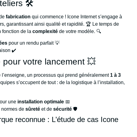
eliers 🛠️
 de
fabrication
qui commence ! Icone Internet s’engage à
s, garantissant ainsi qualité et rapidité. 🏆 Le temps de
 fonction de la
complexité
de votre modèle. 🔍
ées
pour un rendu parfait 💡
raison ✔️
e pour votre lancement 💥
 l’enseigne, un processus qui prend généralement
1 à 3
uipes s’occupent de tout : de la logistique à l’installation,
pour une
installation optimale
📅
es normes de
sûreté
et de
sécurité
🛡️
que reconnue : L’étude de cas Icone