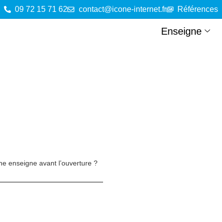
09 72 15 71 62
contact@icone-internet.fr
Références
Enseigne
ne enseigne avant l’ouverture ?