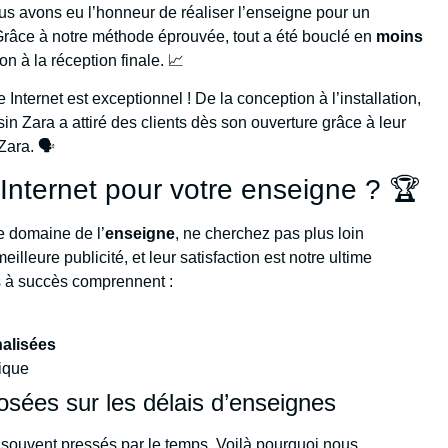
us avons eu l’honneur de réaliser l’enseigne pour un
Grâce à notre méthode éprouvée, tout a été bouclé en
moins
n à la réception finale. 📈
 Internet est exceptionnel ! De la conception à l’installation,
in Zara a attiré des clients dès son ouverture grâce à leur
ara. 🗣️
 Internet pour votre enseigne ? 🏆
e domaine de l’
enseigne
, ne cherchez pas plus loin
eilleure publicité, et leur satisfaction est notre ultime
ts à succès comprennent :
alisées
tique
ées sur les délais d’enseignes
souvent pressés par le temps. Voilà pourquoi nous