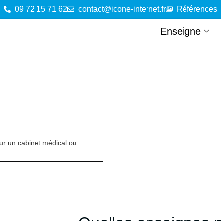
09 72 15 71 62
contact@icone-internet.fr
Références
Enseigne
ur un cabinet médical ou