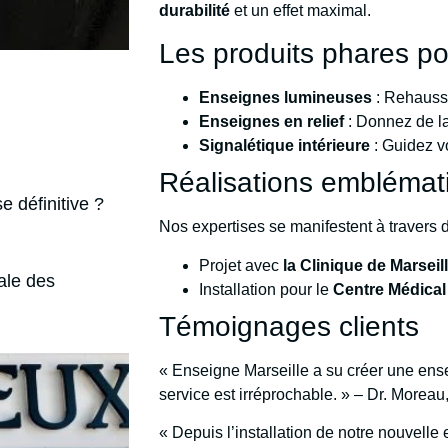
durabilité
et un effet maximal.
Les produits phares po
Enseignes lumineuses
: Rehausse
Enseignes en relief
: Donnez de la
Signalétique intérieure
: Guidez vo
Réalisations emblémati
e définitive ?
Nos expertises se manifestent à travers 
Projet avec
la Clinique de Marseil
ale des
Installation pour le
Centre Médical
Témoignages clients
« Enseigne Marseille a su créer une ensei
service est irréprochable. » – Dr. Moreau
« Depuis l’installation de notre nouvell