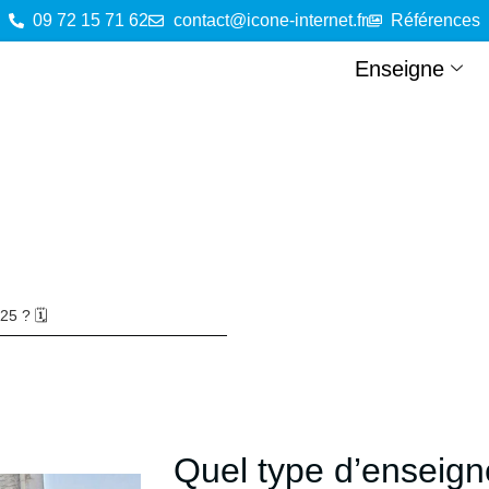
09 72 15 71 62
contact@icone-internet.fr
Références
Enseigne
5 ? 🗓️
Quel type d’enseigne