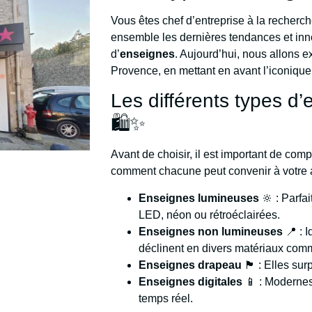
Vous êtes chef d’entreprise à la recherc
ensemble les dernières tendances et inno
d’
enseignes
. Aujourd’hui, nous allons e
Provence, en mettant en avant l’iconique
Les différents types d
🛍️✨
Avant de choisir, il est important de comp
comment chacune peut convenir à votre act
Enseignes lumineuses
🔆 : Parfai
LED, néon ou rétroéclairées.
Enseignes non lumineuses
📍 : 
déclinent en divers matériaux com
Enseignes drapeau
🏴 : Elles sur
Enseignes digitales
📱 : Modernes
temps réel.