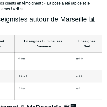
os clients en témoignent : « La pose a été rapide et le
nternet ! » 💬✨
ignistes autour de Marseille 📊
net
Enseignes Lumineuses
Enseignes
e
Provence
Sud
⭐⭐⭐
⭐⭐⭐
⭐⭐⭐⭐
⭐⭐⭐
⭐⭐⭐
⭐⭐