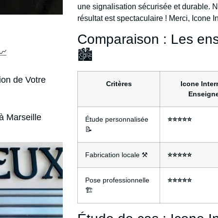
une signalisation sécurisée et durable. N
résultat est spectaculaire ! Merci, Icone I
Comparaison : Les ense
📈
🏙️
ion de Votre
Critères
Icone Inter
Enseign
à Marseille
Étude personnalisée
⭐⭐⭐⭐⭐
📝
Fabrication locale ⚒️
⭐⭐⭐⭐⭐
Pose professionnelle
⭐⭐⭐⭐⭐
🏗️