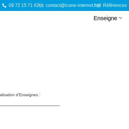
09 72 15 71 62
contact@icone-internet.fr
Références
Enseigne
lisation d’Enseignes :