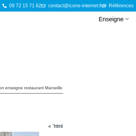
09 72 15 71 62
contact@icone-internet.fr
Références
Enseigne
tion enseigne restaurant Marseille
« `html