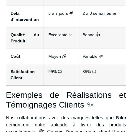
Délai
5 à 7 jours 🌟
2 à 3 semaines 🐢
d’Intervention
Qualité du
Excellente ✨
Bonne 👍
Produit
Coût
Moyen 💰
Variable 💸
Satisfaction
99% 😊
85% 😐
Client
Exemples de Réalisations et
Témoignages Clients ✨
Nos collaborations avec des marques telles que
Nike
démontrent notre aptitude à livrer des produits
exceptionnels. 🏆 Comme l’indique notre client Pierre,