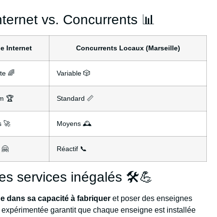
ternet vs. Concurrents 📊
e Internet
Concurrents Locaux (Marseille)
te 🌈
Variable 🎲
m 🏆
Standard 📏
s 🚀
Moyens 🕰️
 🤗
Réactif 📞
es services inégalés 🛠️💪
de dans sa capacité à fabriquer
et poser des enseignes
 expérimentée garantit que chaque enseigne est installée