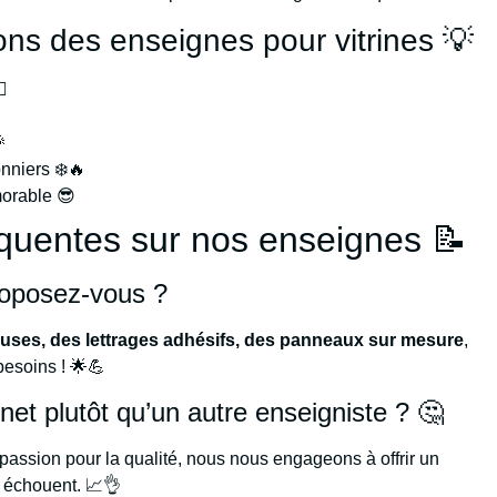
tions des enseignes pour vitrines 💡
♂️

niers ❄️🔥
morable 😎
quentes sur nos enseignes 📝
roposez-vous ?
uses, des lettrages adhésifs, des panneaux sur mesure
,
besoins ! 🌟💪
net plutôt qu’un autre enseigniste ? 🤔
 passion pour la qualité, nous nous engageons à offrir un
s échouent. 📈👌