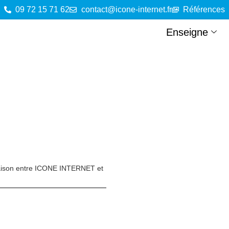
09 72 15 71 62
contact@icone-internet.fr
Références
Enseigne
raison entre ICONE INTERNET et