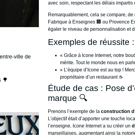
avec soin, respectant les délais impartis et
Remarquablement, cela se compare, de ma
Fabrique à Enseignes 🏢 ou Provence Ens
égaler le niveau de personnalisation et de
Exemples de réussite :
« Grâce à Icone Internet, notre bou
entre-ville de
mérite. Tout le monde nous en parl
« L’équipe d’Icone est au top ! Mer
propriétaire d’un restaurant ☕️
s 🌳
Étude de cas : Pose d
marque 🔍
Prenons l’exemple de la
construction d
L’objectif était d’apporter une touche lo
l’enseigne. Icone Internet a su créer un
d
marseillaises, augmentant ainsi la notor