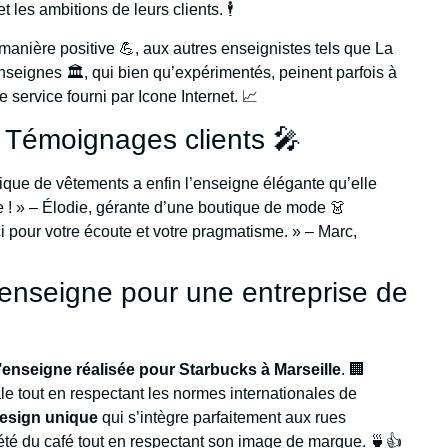
 les ambitions de leurs clients. 🕴️
nière positive 💪, aux autres enseignistes tels que La
eignes 🏛️, qui bien qu’expérimentés, peinent parfois à
 service fourni par Icone Internet. 📈
 Témoignages clients 🎤
tique de vêtements a enfin l’enseigne élégante qu’elle
e ! » – Élodie, gérante d’une boutique de mode 👗
ci pour votre écoute et votre pragmatisme. » – Marc,
’enseigne pour une entreprise de
’enseigne réalisée pour Starbucks à Marseille
. 🏢
cale tout en respectant les normes internationales de
esign unique
qui s’intègre parfaitement aux rues
iété du café tout en respectant son image de marque. 🍵👍