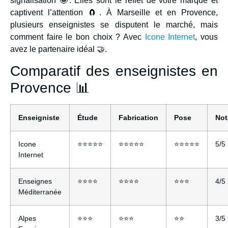
signalisation 🤩. Elles sont le reflet de votre marque et
captivent l’attention 🧲. À Marseille et en Provence,
plusieurs enseignistes se disputent le marché, mais
comment faire le bon choix ? Avec
Icone Internet
, vous
avez le partenaire idéal 🤝.
Comparatif des enseignistes en
Provence 📊
Enseigniste
Étude
Fabrication
Pose
Not
Icone
⭐⭐⭐⭐⭐
⭐⭐⭐⭐⭐
⭐⭐⭐⭐⭐
5/5
Internet
Enseignes
⭐⭐⭐⭐
⭐⭐⭐⭐
⭐⭐⭐
4/5
Méditerranée
Alpes
⭐⭐⭐
⭐⭐⭐
⭐⭐
3/5