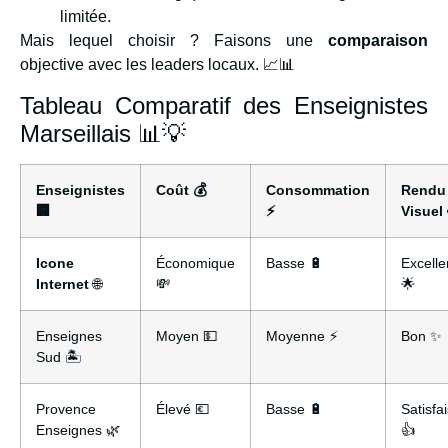
limitée.
Mais lequel choisir ? Faisons une
comparaison
objective avec les leaders locaux. 📈📊
Tableau Comparatif des Enseignistes
Marseillais 📊💡
Enseignistes
Coût 💰
Consommation
Rendu
🏢
⚡
Visuel 
Icone
Économique
Basse 🔋
Excelle
Internet
🌐
💸
🌟
Enseignes
Moyen 💵
Moyenne ⚡
Bon ✨
Sud 🏝
Provence
Élevé 💶
Basse 🔋
Satisfa
Enseignes 🌿
👍