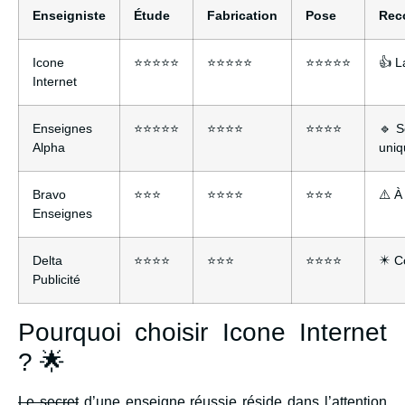
Enseigniste
Étude
Fabrication
Pose
Rec
Icone
⭐⭐⭐⭐⭐
⭐⭐⭐⭐⭐
⭐⭐⭐⭐⭐
👍 L
Internet
Enseignes
⭐⭐⭐⭐⭐
⭐⭐⭐⭐
⭐⭐⭐⭐
🔹 S
Alpha
uniq
Bravo
⭐⭐⭐
⭐⭐⭐⭐
⭐⭐⭐
⚠️ À
Enseignes
Delta
⭐⭐⭐⭐
⭐⭐⭐
⭐⭐⭐⭐
✴️ C
Publicité
Pourquoi choisir Icone Internet
? 🌟
Le secret
d’une enseigne réussie réside dans l’attention