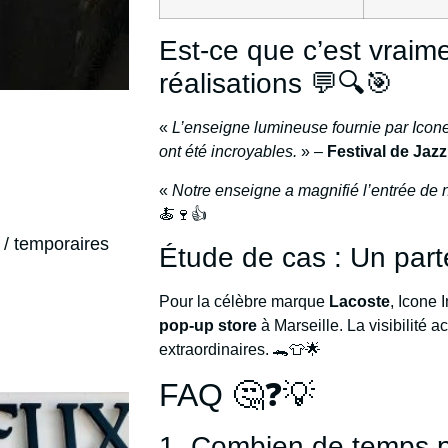
Est-ce que c’est vraim
réalisations 💬🔍🎯
«
L’enseigne lumineuse fournie par Icone 
ont été incroyables.
» –
Festival de Jazz
«
Notre enseigne a magnifié l’entrée de 
🍝🍷👍
/ temporaires
Étude de cas : Un part
Pour la célèbre marque
Lacoste
, Icone 
pop-up store
à Marseille. La visibilité a
extraordinaires. 🐊👕🌟
FAQ 🤔❓💡
1. Combien de temps p