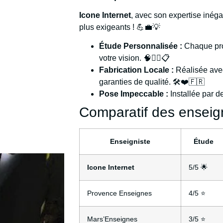
Icone Internet
, avec son expertise inég
plus exigeants ! 💪💼💡
Étude Personnalisée :
Chaque pro
votre vision. 🧠🕵️‍♀️📋
Fabrication Locale :
Réalisée avec
garanties de qualité. 🛠️❤️🇫🇷
Pose Impeccable :
Installée par d
Comparatif des enseign
Enseigniste
Étude
Icone Internet
5/5 🌟
Provence Enseignes
4/5 ⭐
Mars’Enseignes
3/5 ⭐