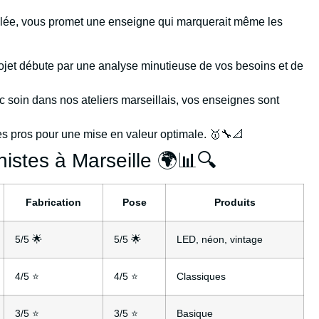
alée, vous promet une enseigne qui marquerait même les
jet débute par une analyse minutieuse de vos besoins et de
 soin dans nos ateliers marseillais, vos enseignes sont
es pros pour une mise en valeur optimale. 🥇🔧📐
istes à Marseille 🌍📊🔍
Fabrication
Pose
Produits
5/5 🌟
5/5 🌟
LED, néon, vintage
4/5 ⭐
4/5 ⭐
Classiques
3/5 ⭐
3/5 ⭐
Basique