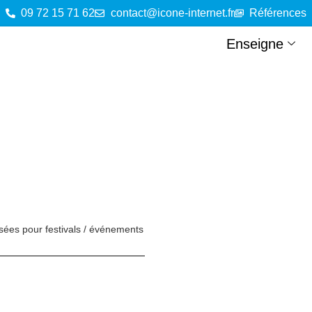
09 72 15 71 62
contact@icone-internet.fr
Références
Enseigne
sées pour festivals / événements