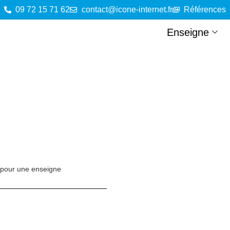
09 72 15 71 62
contact@icone-internet.fr
Références
Enseigne
 pour une enseigne