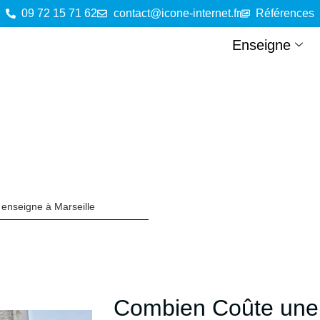
09 72 15 71 62
contact@icone-internet.fr
Références
Enseigne
enseigne à Marseille
Combien Coûte une 